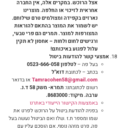
אצל הרוכש. במקרים אלה, אין החברה
אחראית לזיכוי או החלפה. מוצרינו
נארזים בקפידה ומצולמים טרם שילוחם.
יש לשמור את המוצר בהתאם להוראות
המצורפות למוצר. תמרים הם פרי טבעי,
ורגישים לחום ולחות – אחסון לא תקין
עלול לפגוע באיכותם!
אמצעי קשר להודעות ביטול
בעל פה –
לטלפון 0523-666-058
בכתב – לכתובת
דוא"ל
Tamracohen58@gmail.com
או בדואר
רשום לכתובתנו:
תמרא- משק 58 ד.נ.
ערבה. מיקוד: 8683000.
באמצעות הקישור הייעודי באתרנו
בפניה להודעת ביטול על הרוכש לפרט את
שמו ומספר ת.ז .שלו ואם הביטול נעשה בעל
פה, פרט מזהה נוסף, אם הוסכם עליו עם