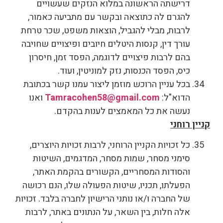
דרישתה הראשונה במלוא הנזקים שעשויים
להגרם לה כתוצאה ובקשר עם מתביעה כאמור,
לרבות, מבלי להגביל, הוצאות משפט, שכר טרחת
עורך דין, קנסות היטלים חיובים ופיצויים שחויבה
בהם לרבות פיצויים לדוגמה, הפסד זמן, חיסרון
כיס, הפסד הכנסות, נזק למוניטין, ועוד.
בכל עניין הרוכש מוזמן ליצור עמנו קשר בכתובת
הדוא"ל:
Tamracohen58@gmail.com
ואנו
נעשה את כל המאמצים לענות בהקדם.
קניין רוחני
כל זכויות הקניין הרוחני, לרבות זכויות היוצרים,
סימני מסחר, שמות מסחר, המדגמים, השיטות
והסודות המסחריים, הקשורים בהקמת האתר,
הפעלתו, תכניו, שיטות הפעולה שלו, הנם רכושה
של החברה ו/או נותני הרישיון לחברה בלבד. זכויות
אלה חלות, בין השאר, על הנתונים באתר, לרבות