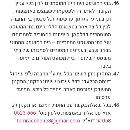
בתי המשפט היחידים המוסמכים לדון בכל עניין
הקשור לאתר זה ולעסקאות שבוצעו באמצעותו,
וכן בענייני התקנון, פרשנותו וכל סכסוך בין החברה
לבין כל צד אחר בנושאים הללו, הינם בתי המשפט
המוסמכים כדלקמן: בעניינים המסורים לסמכותם
של בתי המשפט המחוזיים – בית המשפט המחוזי
בבאר שבע; בעניינים המסורים לסמכותו של בתי
משפט השלום – בית משפט השלום בדימונה
בלבד.
התקנון ניתן לשינוי בכל עת ע"י החברה ע"פ שיקול
דעתה הבלעדי. ככל שיבוצע שינוי בתקנון, התקנון
המעודכן יפורסם באתר, ויחייב כל רוכש ממועד
פרסומו.
בכל שאלה בקשר עם החנות, המוצר או תקנון זה,
אנא פנו אלינו באמצעות טלפון מס'
0523-666-
058
או דוא"ל
Tamracohen58@gmail.com