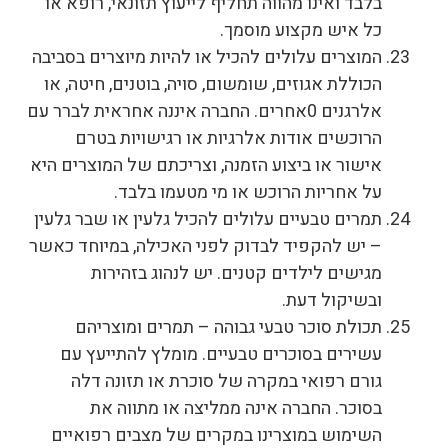
בלבד ואינו מהווה תחליף לייעוץ תזונאי, רופא או
כל איש מקצוע מוסמך.
המוצרים עלולים להכיל או להיות מיוצרים בסביבה
הכוללת אגוזים, שומשום, סויה, בוטנים, חיטה, או
אלרגנים 0אחרים. החברה איננה אחראית לברר עם
הרוכשים אודות אלרגיות או רגישויות בטרם
אישור או ביצוע הזמנה, וצריכתם של המוצרים היא
על אחריות הרוכש או מי מטעמו בלבד.
תמרים טבעיים עלולים להכיל גלעין או שבר גלעין
– יש להקפיד לבדוק לפני האכילה, במיוחד כאשר
מגישים לילדים קטנים. יש לנהוג בזהירות
ובשיקול דעת.
תכולת סוכר טבעי גבוהה – תמרים ומוצריהם
עשירים בסוכרים טבעיים. מומלץ להתייעץ עם
גורם רפואי במקרה של סוכרת או תזונה דלה
בסוכר. החברה אינה ממליצה או מתווה את
השימוש במוצרינו במקרים של מצבים רפואיים