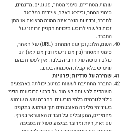
שמות מסחריים, סימני מסחר, פטנטים, מדגמים,
סימני מסחר, וכיוצא באלה, שייכים במלואם
לחברה, ורכישת מוצר אינה מהווה הרשאה או מתן
זכות כלשהי לרוכש בזכויות הקניין הרוחני של
החברה.
השם, הלוגו, וכן שם המתחם (URL) של האתר,
סימני המסחר (בין אם נרשמו ובין אם לאו) הם
כולם רכושה של החברה בלבד. אין לעשות בהם
שימוש בלא קבלת הסכמתה בכתב
.
שמירה על סודיות; פרטיות
החברה מתחייבת לעשות כמיטב יכולתה באמצעים
העומדים לרשותה לשמור על פרטי הרוכשים מפני
גילוי לגורמים בלתי מורשים. החברה עושה שימוש
בשירותי סליקה מאובטחים תוך שימוש בתקנים
מחמירים, המקובלים על חברות האשראי בארץ.
עם זאת, היות ומדובר בביצוע פעולות בסביבה