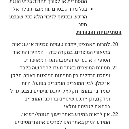
המסחרית או לצורך תחרות בלתי הוגנת.
בכל מקרה, בטרם שהמוצר נשלח אל
הרוכש ובכפוף לזיכוי מלא ככל שבוצע
חיוב.
הסתייגויות והבהרות
למרות מאמצינו, ייתכנו טעויות טכניות או שגיאות
בתיאורי המוצרים. במקרה כזה – המחיר והתיאור
הסופי הוא כפי שיופיע בהזמנה המאושרת.
תמונות המוצרים באתר נועדו להמחשה בלבד
וייתכנו הבדלים בין התמונות המוצגות באתר, חלקן
או כולן, לבין המוצרים הנמכרים בפועל. היות
שמדובר במוצר חקלאי, ייתכנו שינויים בצבע, גודל
ומרקם, וכן ייתכנו שינויים בהרכבי המוצרים
בהתאם לזמינות ומלאי.
אין לראות במידע באתר ייעוץ תזונתי/רפואי.
המידע הניתן באתר הינו לצרכים אינפורמטיביים