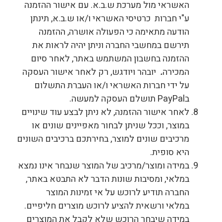
האשראי מול מערכת ש.ב.א. עם אישור ההזמנה
ע"י חברות כרטיסי האשראי ו/או ש.ב.א, תינתן
הודעה מתאימה כי הפעולה אושרה, ההזמנה
תירשם במחשבי החברה וניתן יהיה לראות את
ההזמנה בחשבון המשתמש באתר, לאחר סיום
המכירה
.
יובהר ויודגש, רק לאחר אישור העסקה
על ידי חברות האשראי ו/או העברת התשלום
בPayPal תושלם העסקה למעשה.
לאחר אישור ההזמנה, לא ניתן לבצע עוד שינויים
במוצר, וככל שניתן לבחור מאפיינים שונים או
מרכיבים שונים למוצר, בחירתכם ברכיבים השונים
היא סופית.
במידה ומוצר/מרכיב של המוצר שנבחר אינו נמצא
במלאי, ומסיבות שונות הדבר לא התבטא באתר,
החברה תודיע לרוכש על אי זמינות המוצר
במלאי ורשאית להציע לרוכש מוצרים חליפיים.
במידה שיבחר הרוכש שלא לקבל את המוצרים