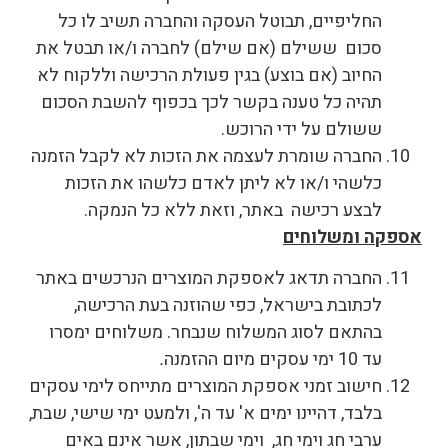
החליפיים, תבוטל העסקה והחברה תשיב לו כל
סכום ששילם (אם שילם) לחברה ו/או תבטל את
החיוב (אם בוצע) בגין פעולת הרכישה וללקוח לא
תהיה כל טענה בקשר לכך בכפוף להשבת הסכום
ששולם על ידי הרוכש.
החברה שומרת לעצמה את הזכות לא לקבל הזמנה
כלשהי ו/או לא ליתן לאדם כלשהו את הזכות
לבצע רכישה באתר, וזאת ללא כל הנמקה.
אספקה ומשלוחים
החברה תדאג לאספקת המוצרים הנרכשים באתר
לכתובת בישראל, כפי שהוזנה בעת הרכישה,
בהתאם לסוג המשלוח שנבחר. משלוחים ימסרו
עד 10 ימי עסקים מיום ההזמנה
.
חישוב זמני אספקת המוצרים מתייחס לימי עסקים
בלבד, דהיינו ימים א' עד ה', ולמעט ימי שישי, שבת,
ערבי חג וימי חג, וימי שבתון, אשר אינם באים