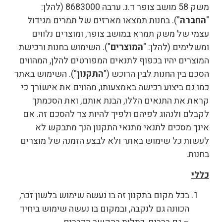
משק 58 מושב צופר ד.נ. ערבה 8683000 (להלן:
"
החברה
"). בחנות תמצאו מארזים של תמרים מגידול
עצמי של משק תמרא במושב צופר, ומוצרים נלווים
ומשלימים (להלן: "
המוצרים
"). השימוש בחנות ורכישת
המוצרים יהיו בכפוף לתנאים המפורטים להלן, המהווים
הסכם בין החנות לבין הרוכש ("
התקנון
"). השימוש באתר
כמו גם ביצוע רכישה באמצעותו, מהווים את אישורך כי
קראת את התנאים הללו, הבנת אותם, ואת הסכמתך
לקבלם ולנהוג לפיהם ולפיך להיות צד להסכם זה. אם
אינך מסכים לתנאי מתנאי התקנון הנך מתבקש לא
לעשות כל שימוש באתר ולא לבצע הזמנה של מוצרים
בחנות.
כללי
בכל מקום בתקנון זה בו נעשה שימוש בלשון זכר,
הכוונה גם לנקבה, ובמקום בו נעשה שימוש ביחיד