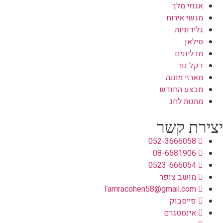
אגוזי מלך
מגשי אירוח
גלידוניות
סילאן
מדליונים
דקל נור
מארזי מתנה
מבצע החודש
מתנות לחג
יצירת קשר
052-3666058
08-6581906
0523-666054
מושב צופר
Tamracohen58@gmail.com
פייסבוק
אינסטגרם