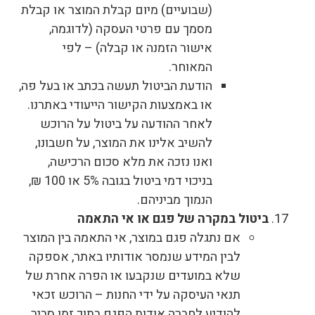
(שבועיים) מיום קבלת המוצר או קבלת
מסמך עם פרטי העסקה (לדוגמה,
אישור הזמנה או קבלה) – לפי
המאוחר.
הודעת הביטול תעשה בכתב או בעל פה,
או באמצעות הקישור הייעודי באתרנו.
לאחר ההודעה על ביטול על הרוכש
להשיב אלינו את המוצר, על חשבונו,
ואנו נזכה את מלא סכום הרכישה,
בניכוי דמי ביטול בגובה 5% או 100 ₪,
הנמוך מביניהם.
ביטול במקרה של פגם או אי התאמה
אם נתגלה פגם במוצר, אי התאמה בין המוצר
לבין המידע שנמסר אודותיו באתר, אספקה
שלא במועדים שנקבעו או הפרה אחרת של
תנאי העיסקה על ידי החנות – הרוכש זכאי
להודיע לחברה אודות הפגם בתוך זמן סביר