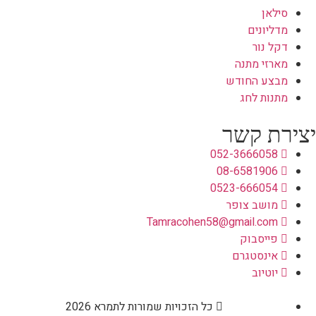
סילאן
מדליונים
דקל נור
מארזי מתנה
מבצע החודש
מתנות לחג
יצירת קשר
052-3666058
08-6581906
0523-666054
מושב צופר
Tamracohen58@gmail.com
פייסבוק
אינסטגרם
יוטיוב
כל הזכויות שמורות לתמרא 2026